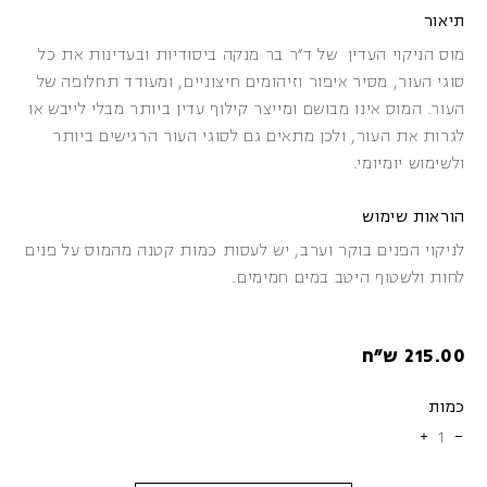
תיאור
מוס הניקוי העדין
של ד״ר בר מנקה ביסודיות ובעדינות את כל
סוגי העור, מסיר איפור וזיהומים חיצוניים, ומעודד תחלופה של
העור. המוס אינו מבושם ומייצר קילוף עדין ביותר מבלי לייבש או
לגרות את העור, ולכן מתאים גם לסוגי העור הרגישים ביותר
ולשימוש יומיומי.
הוראות שימוש
לניקוי הפנים בוקר וערב, יש לעסות כמות קטנה מהמוס על פנים
לחות ולשטוף היטב במים חמימים.
215.00
ש״ח
כמות
1