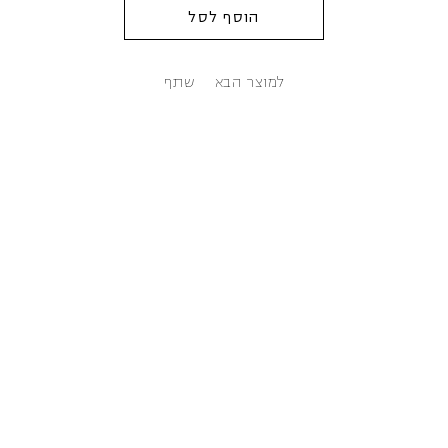
הוסף לסל
למוצר הבא
שתף
צור קשר
מונטיפיורי 39
תל אביב, ישראל