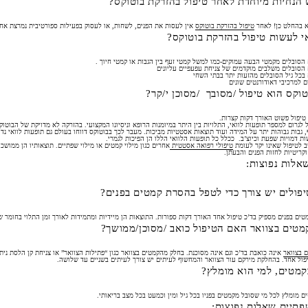
הנחיות מיוחדת לאחר טיפול בהזרקת בוטוקס?
 בהחלט כן! לאחר
טיפול בהזרקת בוטוקס
אין לעסות את הפנים, לשחות, או לעסוק בפעילות ספורטיבית נמרצת אח
י לעשות טיפול בהזרקת בוטוקס?
 הסובלים מקמטי הבעה עמוקים-כמו למשל קמטי זעף בין הגבות או קמטי חיוך .
 הסובלים משלבים מוקדמים של צניחת עפעפיים עליונים
 בכל גיל הסובלים מהזעות יתר בבתי השחי
 למרכיבי דאודורנטים שונים
וקס הוא טיפול /מסובך /מסוכן י/קר?
טיפול פשוט האורך דקות קצרות.
 לגרום למספר תופעות לוואי, התלויות בין היתר במיומנות הרופא וניסיונו המקצועי. בהזרקה לא מדויקת של הבוטו
 גבות גבוהות יתר על המידה ועוד תוצאות אסטטיות מביכות. מעבר לכך בבוטוקס דווחו בעולם גם תופעות לוואי נדיר
ת דמויות שפעת וכיוצ’ב. ככלל כל תופעות הלוואי הללו הן הפיכות לגמרי.
 לטיפול שאינו יקר לעומת
טיפולי רפואה אסטטית
אחרים כגון מילוי קמטים או מילוי שפתיים. תוצאותיו הן ממושכ
קריטיות לחזות הפנים והבעתן.
אלות נפוצות:
פולים יש צורך כדי לטפל בהסרת קמטים בפנים?
ים בפנים מספיק בד’כ טיפול אחד האורך דקות ספורות. התוצאות הן מיידיות ומתמידות לאורך זמן התלוי בחומר ש
טים בצוואר האם הטיפול כואב /מסוכן/ממושך?
 בצוואר
אינה כואבת בד’כ וגם אינה מסוכנת. בחלק מהקמטים בצוואר כגון “פתילות הצוואר” או צניחת קן הלסת נית
פול אחד. בהחלקת מירקם עור הצוואר והמחשוף לעיתים יש צורך לעיתים בשניים עד שלושה.
קמטים, למי הוא מומלץ?
ם מומלץ לכל מי שסובל מקמטים בפניו בכל גיל ומין וכמעט בכל מצב בריאותי.
שפתיים שאלות נפוצות: