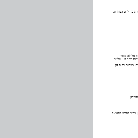
רת עד ליום המחרת.
קס עלולה להופיע
ות יותר כגון עליית
ות ופעמים רבות הן
הוזרק.
ן בד’כ להגיע לתוצאה