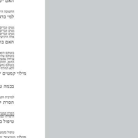
האם יש 
התשובה היא
למי כדא
נשים וגברים
נשים וגברים
נשים וגברים
אלה הרגישים
האם בוט
בוטוקס הוא 
בוטוקס עלול
צניחת עפעף,
החום, תחושו
בוטוקס נחשב
ללא תחליף ו
מילוי קמטים ש
בכמה טי
למרבית הקמט
הסרת קמ
הסרת קמטים
הרצויה- בטי
טיפול ב
טיפול בקמטי
מילוי ועיצוב 