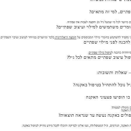
פתיים, למי זה מתאים?
 לכל מי שמעל גיל 21 וחפצה לעבות את שפתיה.
ומרים משתמשים למילוי ועיצוב שפתיים?
י מקפיד להשתמש בחומרי מילוי המבוססים על
חומצה היאלורונית
בלבד ומיועדים במיוחד לעיצוב ועיבוי השפתיים.
להכנה לפני מילוי שפתיים
מיוחדות כהכנה ל
טיפול מילוי שפתיים
.
ול עיצוב שפתיים מתאים לכל גיל?
– שאלות ותשובות:
יל נוכל להתחיל בטיפול באקנה?
 בו הופיעו פצעוני האקנה
ם מומלץ לעשות?
ת האקנה
ולים באקנה נעשה עד שנראה תוצאות?
 האקנה, הגורמים, וגיל המטופל/לת, גשו אלינו לבדיקה ותוכלו לקבל מידע מדויק לטיפול באקנה.