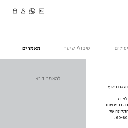
EN
פולים
טיפולי שיער
מאמרים
למאמר הבא
ה גם בארץ.
ור האחרון הותר בעולם לשימוש הורמון הנקרא: הורמון גדילה – GROWTH HORMONE לצורכי
דה בהפרשתו.
 30 מחמירה עם העליה בגיל. למשל בגיל 20 רמתו התקינה של