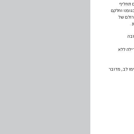
ם תחליף
גופנו וחלקם
רולם של
.
ובה
ילה ללא
מו לב, מדובר