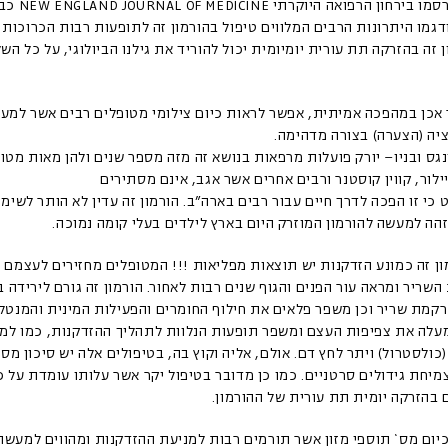
במחקרים שפורסמו בי
 ה 90- הודגמו היתרונות הרבים המלווים טיפול בהורמון זה לתופעות רבות הכרוכות
זה בהזרקה תת עורית יומיומית יכול להוריד את גילנו הביולוגי, על כל השל
אכן במהפכה אמיתית, אפשר לראות כיום צילומי מטופלים רבים אשר למע
ציה (הצערה) בצורה מדהימה.
ס ובניו– יורק פועלות מרפאות בנושא זה מזה מספר שנים ולהן מאות מטופ
ילור, קווין קוסטנר ורבים אחרים אשר אגב, אינם מסתירים
ט כי זו הפכה לדרך חיים עבור רבים בארה”ב. הורמון זה עדין לא הותר לשימ
זהה למעשה להורמון המוזרק היום בארץ לילדים בעלי קומה נמוכה.
ן זה כמונע הזדקנות יש תוצאות מפליאות !!! המטופלים מחזירים לעצמם
השריר ומראה עור הפנים והגוף שנים רבות לאחור. הורמון זה גורם לירידה ב
רקמת שריר וכן משפר פלאים את חילוף החומרים והפעילות המינית והמנטלי
מעלה את צפיפות העצם ומשפר תופעות הנלוות לתהליך ההזדקנות, כמו למ
כולסטרול) ויתר לחץ דם. אולם, אליה וקוץ בה, בטיפולים אלה יש סיכון מס
 בהזרקה יומית תת עורית של ההורמון.
כיום מס` תוספי מזון אשר תורמים רבות למניעת ההזדקנות ומהווים למעשה