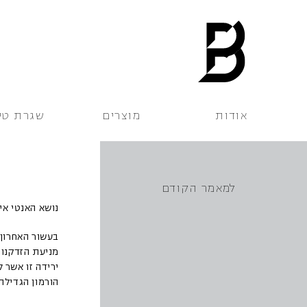
אודות
מוצרים
שגרת טי
למאמר הקודם
נושא האנטי אי
מניעת הזדקנות
הורמון הגדילה עומדת על כ 500- מק`ג לליטר והיא