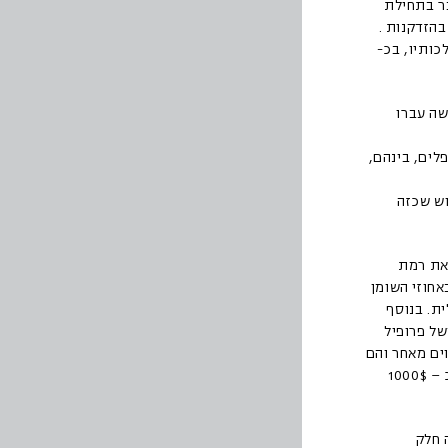
רחון הרפואה היוקרתי NEW ENGLAND JOURNAL OF MEDICINE כבר בתחילת
 בהזדקנות .
כותיו, בכ-
שה עברו
לים, בינהם,
וש שכזה
 את רמת
אחוזי השומן
ת. בנוסף
של פרופיל
וים מאחר והם
יכולים לעורר צמיחת גידולים סרטניים. כמו כן מדובר בטיפול יקר אשר עלותו עומדת על כ – 1000$
 חלק