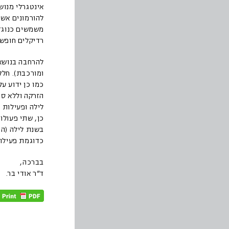
אינטגרלי מנוש
להורמונים אשר
משמשים כנוגדי
רדיקלים חופשי
להרחבה בנושא 
ומורכבת). חלק
כמו כן ידוע ע
הזרקה וללא סי
לילה ופעילות ג
כן, שתי פעולו
בשנת לילה (הה
כדוגמת פעילות
בברכה,
ד”ר אודי בר.