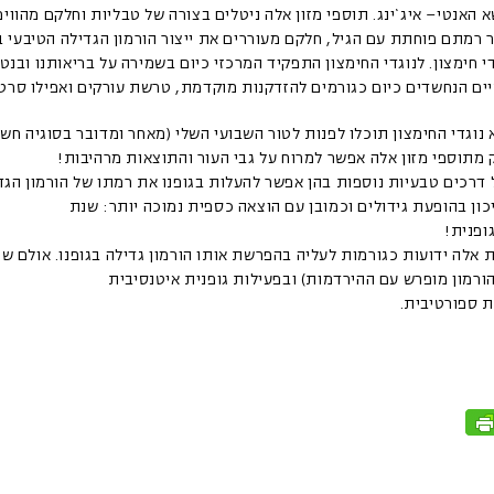
א האנטי– איג`ינג. תוספי מזון אלה ניטלים בצורה של טבליות וחלקם מהווי
 רמתם פוחתת עם הגיל, חלקם מעוררים את ייצור הורמון הגדילה הטיבעי ב
 חימצון. לנוגדי החימצון התפקיד המרכזי כיום בשמירה על בריאותנו ובנט
ים הנחשדים כיום כגורמים להזדקנות מוקדמת, טרשת עורקים ואפילו סרטן
נוגדי החימצון תוכלו לפנות לטור השבועי השלי (מאחר ומדובר בסוגיה חש
 מתוספי מזון אלה אפשר למרוח על גבי העור והתוצאות מרהיבות!
ל דרכים טבעיות נוספות בהן אפשר להעלות בגופנו את רמתו של הורמון הגד
כון בהופעת גידולים וכמובן עם הוצאה כספית נמוכה יותר: שנת
ופנית!
ת אלה ידועות כגורמות לעליה בהפרשת אותו הורמון גדילה בגופנו. אולם שי
ורמון מופרש עם ההירדמות) ובפעילות גופנית איטנסיבית
 ספורטיבית.