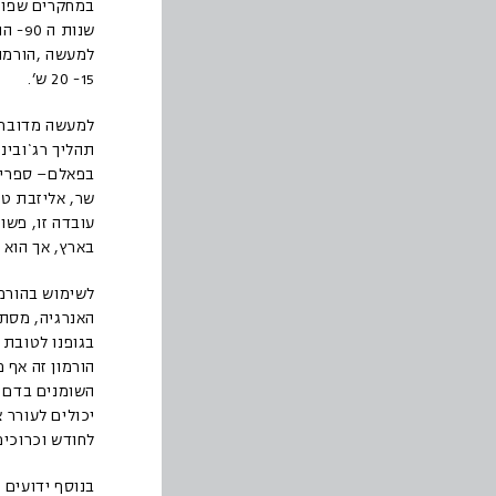
שנות
למעשה ,הורמון 
15- 20 ש’.
למעשה מדובר 
תהליך רג`ובינ
בפאלם– ספרינג
שר, אליזבת טי
עובדה זו, פשו
בארץ, אך הוא 
לשימוש בהורמו
האנרגיה, מסת 
בגופנו לטובת 
הורמון זה אף 
השומנים בדם (
לחודש וכרוכים
בנוסף ידועים 